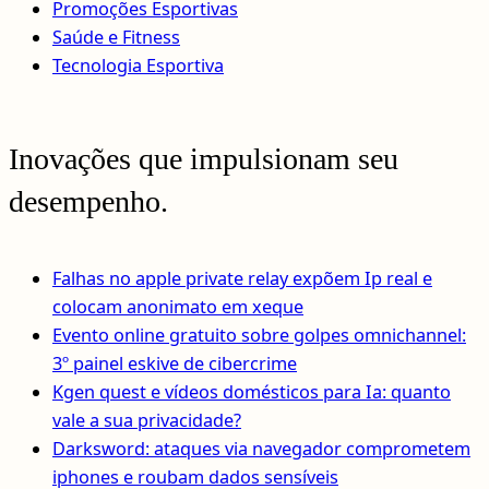
Promoções Esportivas
Saúde e Fitness
Tecnologia Esportiva
Inovações que impulsionam seu
desempenho.
Falhas no apple private relay expõem Ip real e
colocam anonimato em xeque
Evento online gratuito sobre golpes omnichannel:
3º painel eskive de cibercrime
Kgen quest e vídeos domésticos para Ia: quanto
vale a sua privacidade?
Darksword: ataques via navegador comprometem
iphones e roubam dados sensíveis