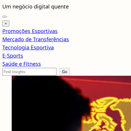
Pular
Um negócio digital quente
para
o
×
conteúdo
Promoções Esportivas
Mercado de Transferências
Tecnologia Esportiva
E-Sports
Saúde e Fitness
Search
Go