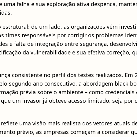
 uma falha e sua exploração ativa despenca, manter
idas.
strutural: de um lado, as organizações vêm investi
os times responsáveis por corrigir os problemas ide
es e falta de integração entre segurança, desenvolv
tificação da vulnerabilidade e sua efetiva correção,
 consistente no perfil dos testes realizados. Em 20
elo segundo ano consecutivo, a abordagem black box
formação prévia sobre o ambiente – como credenciais 
 que um invasor já obteve acesso limitado, seja po
a reflete uma visão mais realista dos vetores atuais
ento prévio, as empresas começam a considerar que