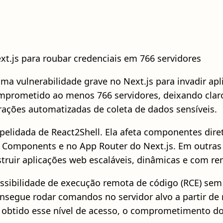
ext.js para roubar credenciais em 766 servidores
a vulnerabilidade grave no Next.js para invadir apli
comprometido ao menos 766 servidores, deixando cl
ções automatizadas de coleta de dados sensíveis.
apelidada de React2Shell. Ela afeta componentes di
 Components e no App Router do Next.js. Em outras 
truir aplicações web escaláveis, dinâmicas e com ren
ossibilidade de execução remota de código (RCE) sem 
segue rodar comandos no servidor alvo a partir de r
z obtido esse nível de acesso, o comprometimento d