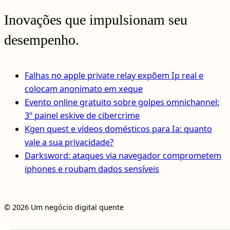
Inovações que impulsionam seu
desempenho.
Falhas no apple private relay expõem Ip real e
colocam anonimato em xeque
Evento online gratuito sobre golpes omnichannel:
3º painel eskive de cibercrime
Kgen quest e vídeos domésticos para Ia: quanto
vale a sua privacidade?
Darksword: ataques via navegador comprometem
iphones e roubam dados sensíveis
© 2026 Um negócio digital quente