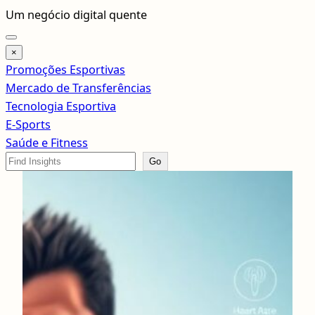
Pular
Um negócio digital quente
para
o
×
conteúdo
Promoções Esportivas
Mercado de Transferências
Tecnologia Esportiva
E-Sports
Saúde e Fitness
Search
Go