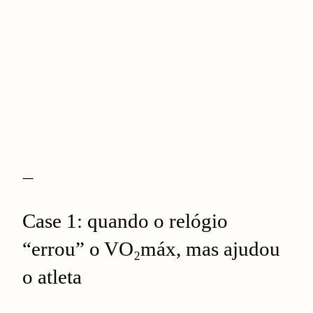
—
Case 1: quando o relógio
“errou” o VO₂máx, mas ajudou
o atleta