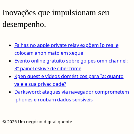
Inovações que impulsionam seu
desempenho.
Falhas no apple private relay expõem Ip real e
colocam anonimato em xeque
Evento online gratuito sobre golpes omnichannel:
3º painel eskive de cibercrime
Kgen quest e vídeos domésticos para Ia: quanto
vale a sua privacidade?
Darksword: ataques via navegador comprometem
iphones e roubam dados sensíveis
© 2026 Um negócio digital quente