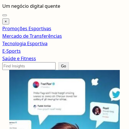
Pular
Um negócio digital quente
para
o
×
conteúdo
Promoções Esportivas
Mercado de Transferências
Tecnologia Esportiva
E-Sports
Saúde e Fitness
Search
Go