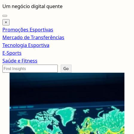
Pular
Um negócio digital quente
para
o
×
conteúdo
Promoções Esportivas
Mercado de Transferências
Tecnologia Esportiva
E-Sports
Saúde e Fitness
Search
Go