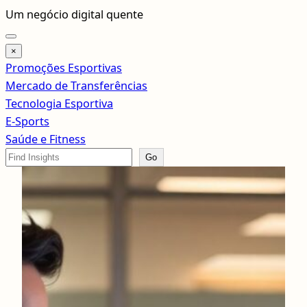
Pular
Um negócio digital quente
para
o
×
conteúdo
Promoções Esportivas
Mercado de Transferências
Tecnologia Esportiva
E-Sports
Saúde e Fitness
Search
Go