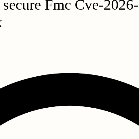
co secure Fmc Cve-2026
k