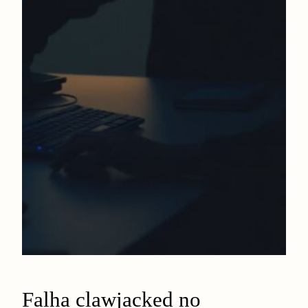
Falha clawjacked no