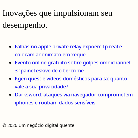
Inovações que impulsionam seu
desempenho.
Falhas no apple private relay expõem Ip real e
colocam anonimato em xeque
Evento online gratuito sobre golpes omnichannel:
3º painel eskive de cibercrime
Kgen quest e vídeos domésticos para Ia: quanto
vale a sua privacidade?
Darksword: ataques via navegador comprometem
iphones e roubam dados sensíveis
© 2026 Um negócio digital quente