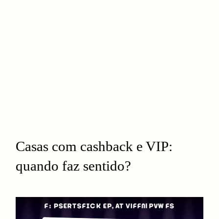
Casas com cashback e VIP:
quando faz sentido?