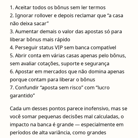
1. Aceitar todos os bônus sem ler termos
2. Ignorar rollover e depois reclamar que “a casa
não deixa sacar”
3. Aumentar demais o valor das apostas só para
liberar bônus mais rápido
4. Perseguir status VIP sem banca compatível
5. Abrir conta em várias casas apenas pelo bônus,
sem avaliar cotações, suporte e segurança
6. Apostar em mercados que não domina apenas
porque contam para liberar o bônus
7. Confundir “aposta sem risco” com “lucro
garantido”
Cada um desses pontos parece inofensivo, mas se
você somar pequenas decisões mal calculadas, o
impacto na banca é grande — especialmente em
períodos de alta variância, como grandes