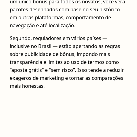
um único bônus para todos os novatos, você verá
pacotes desenhados com base no seu histórico
em outras plataformas, comportamento de
navegação e até localização.
Segundo, reguladores em vários países —
inclusive no Brasil — estão apertando as regras
sobre publicidade de bônus, impondo mais
transparência e limites ao uso de termos como
“aposta grátis” e “sem risco”. Isso tende a reduzir
exageros de marketing e tornar as comparações
mais honestas.