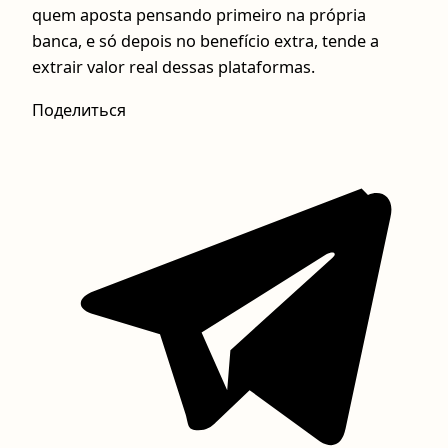
quem aposta pensando primeiro na própria
banca, e só depois no benefício extra, tende a
extrair valor real dessas plataformas.
Поделиться