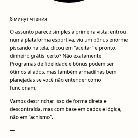
8 минут чтения
O assunto parece simples à primeira vista: entrou
numa plataforma esportiva, viu um bônus enorme
piscando na tela, clicou em “aceitar” e pronto,
dinheiro grátis, certo? Não exatamente.
Programas de fidelidade e bônus podem ser
ótimos aliados, mas também armadilhas bem
planejadas se você não entender como
funcionam.
Vamos destrinchar isso de forma direta e
descontraída, mas com base em dados e lógica,
não em “achismo”.
—