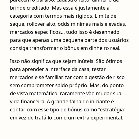
brinde creditado. Mas essa é justamente a
categoria com termos mais rígidos. Limite de
saque, rollover alto, odds mínimas mais elevadas,
mercados específicos… tudo isso é desenhado
para que apenas uma pequena parte dos usuários
consiga transformar o bônus em dinheiro real.
Isso não significa que sejam inúteis. São ótimos
para aprender a interface da casa, testar
mercados e se familiarizar com a gestão de risco
sem comprometer saldo próprio. Mas, do ponto
de vista matemático, raramente vão mudar sua
vida financeira. A grande falha do iniciante é
contar com esse tipo de bônus como “estratégia”
em vez de tratá-lo como um extra experimental.