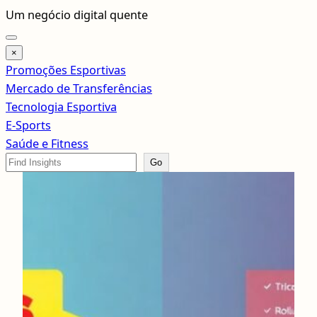
Pular
Um negócio digital quente
para
o
×
conteúdo
Promoções Esportivas
Mercado de Transferências
Tecnologia Esportiva
E-Sports
Saúde e Fitness
Search
Go