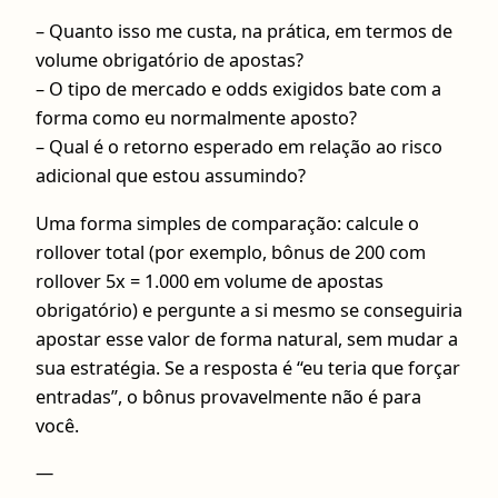
– Quanto isso me custa, na prática, em termos de
volume obrigatório de apostas?
– O tipo de mercado e odds exigidos bate com a
forma como eu normalmente aposto?
– Qual é o retorno esperado em relação ao risco
adicional que estou assumindo?
Uma forma simples de comparação: calcule o
rollover total (por exemplo, bônus de 200 com
rollover 5x = 1.000 em volume de apostas
obrigatório) e pergunte a si mesmo se conseguiria
apostar esse valor de forma natural, sem mudar a
sua estratégia. Se a resposta é “eu teria que forçar
entradas”, o bônus provavelmente não é para
você.
—