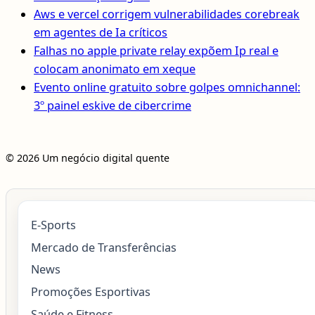
Aws e vercel corrigem vulnerabilidades corebreak
em agentes de Ia críticos
Falhas no apple private relay expõem Ip real e
colocam anonimato em xeque
Evento online gratuito sobre golpes omnichannel:
3º painel eskive de cibercrime
© 2026 Um negócio digital quente
E-Sports
Mercado de Transferências
News
Promoções Esportivas
Saúde e Fitness