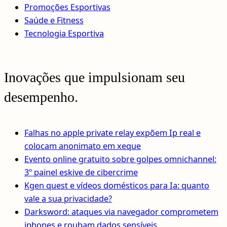
Promoções Esportivas
Saúde e Fitness
Tecnologia Esportiva
Inovações que impulsionam seu
desempenho.
Falhas no apple private relay expõem Ip real e
colocam anonimato em xeque
Evento online gratuito sobre golpes omnichannel:
3º painel eskive de cibercrime
Kgen quest e vídeos domésticos para Ia: quanto
vale a sua privacidade?
Darksword: ataques via navegador comprometem
iphones e roubam dados sensíveis