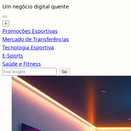
Pular
Um negócio digital quente
para
o
×
conteúdo
Promoções Esportivas
Mercado de Transferências
Tecnologia Esportiva
E-Sports
Saúde e Fitness
Search
Go