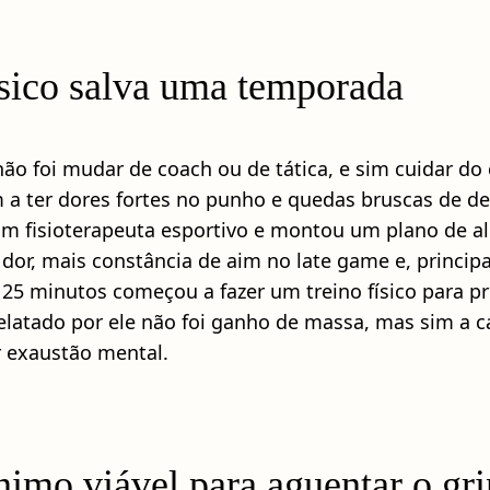
ísico salva uma temporada
” não foi mudar de coach ou de tática, e sim cuidar 
m a ter dores fortes no punho e quedas bruscas de
e um fisioterapeuta esportivo e montou um plano de 
or, mais constância de aim no late game e, principa
25 minutos começou a fazer um treino físico para pr
relatado por ele não foi ganho de massa, mas sim a 
r exaustão mental.
imo viável para aguentar o gr