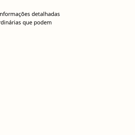
informações detalhadas
ordinárias que podem
Darksword: ataques