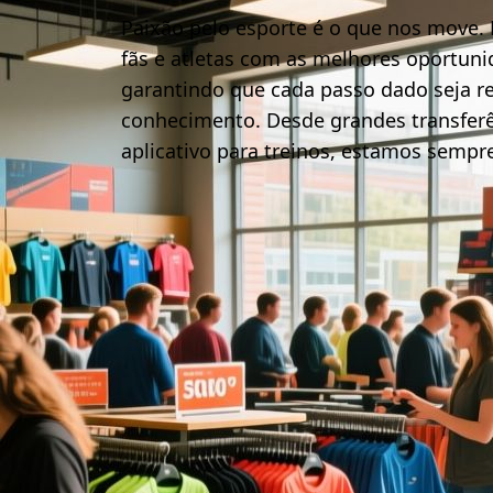
Paixão pelo esporte é o que nos move.
fãs e atletas com as melhores oportuni
garantindo que cada passo dado seja r
conhecimento. Desde grandes transferê
aplicativo para treinos, estamos sempre