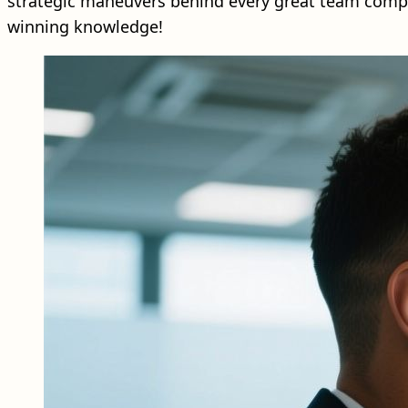
strategic maneuvers behind every great team compo
winning knowledge!