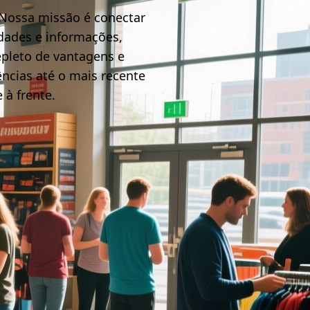
 Nossa missão é conectar
dades e informações,
epleto de vantagens e
ncias até o mais recente
 à frente.